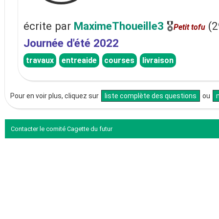
écrite
par
MaximeThoueille3
🎖
(
2
Petit tofu
Journée d'été 2022
travaux
entreaide
courses
livraison
Pour en voir plus, cliquez sur
liste complète des questions
ou
Contacter le comité Cagette du futur