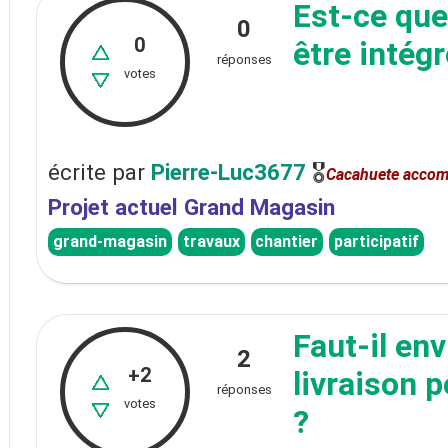
Est-ce qu
0
0
être intég
réponses
votes
écrite
par
Pierre-Luc3677
🎖
Cacahuete accom
Projet actuel Grand Magasin
grand-magasin
travaux
chantier
participatif
Faut-il en
2
+2
livraison 
réponses
votes
?