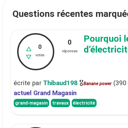
Questions récentes marqué
Pourquoi l
0
0
d’électrici
réponses
votes
écrite
par
Thibaud198
🎖
(
390
Banane power
actuel Grand Magasin
grand-magasin
travaux
électricité