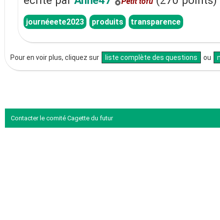
écrite
par
Anne47
🎖
(
270
points)
Petit tofu
journéeete2023
produits
transparence
Pour en voir plus, cliquez sur
liste complète des questions
ou
Contacter le comité Cagette du futur