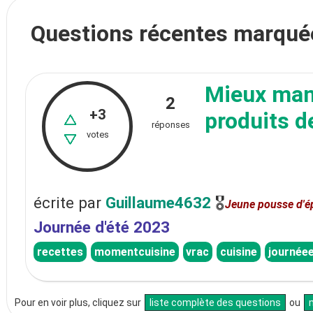
Questions récentes marqué
Mieux mang
2
+3
produits d
réponses
votes
écrite
par
Guillaume4632
🎖
Jeune pousse d'é
Journée d'été 2023
recettes
momentcuisine
vrac
cuisine
journée
Pour en voir plus, cliquez sur
liste complète des questions
ou