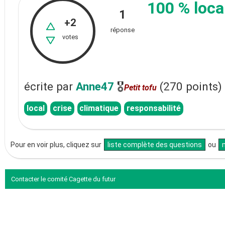
100 % loca
1
+2
réponse
votes
écrite
par
Anne47
🎖
(
270
points)
Petit tofu
local
crise
climatique
responsabilité
Pour en voir plus, cliquez sur
liste complète des questions
ou
Contacter le comité Cagette du futur