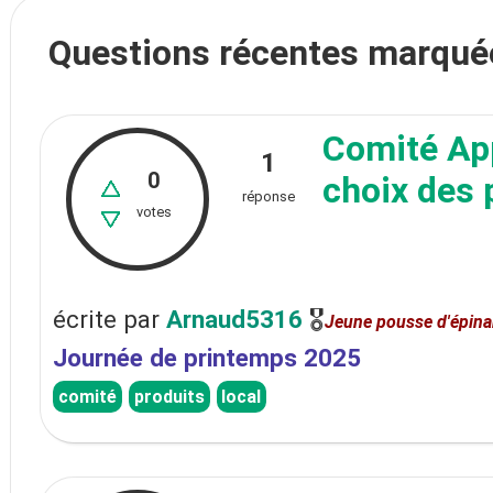
Questions récentes marquée
Comité Ap
1
0
choix des 
réponse
votes
écrite
par
Arnaud5316
🎖
Jeune pousse d'épina
Journée de printemps 2025
comité
produits
local