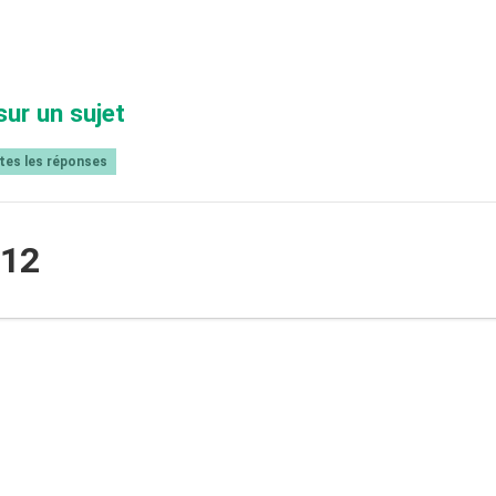
sur un sujet
tes les réponses
412