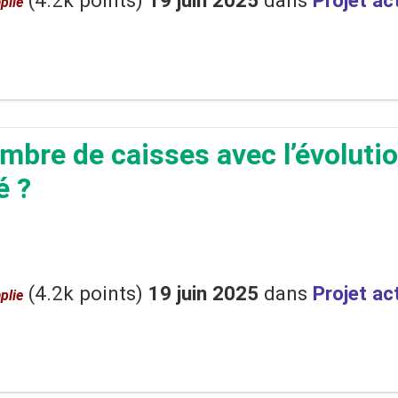
(
4.2k
points)
19 juin 2025
dans
Projet ac
plie
mbre de caisses avec l’évoluti
é ?
(
4.2k
points)
19 juin 2025
dans
Projet ac
plie