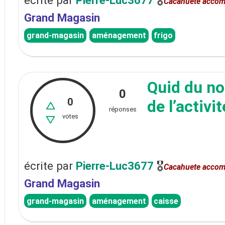
écrite
par
Pierre-Luc3677
🎖
Cacahuete accom
Grand Magasin
grand-magasin
aménagement
frigo
Quid du no
0
0
de l’activit
réponses
votes
écrite
par
Pierre-Luc3677
🎖
Cacahuete accom
Grand Magasin
grand-magasin
aménagement
caisse