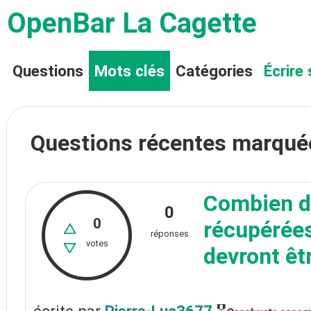
OpenBar La Cagette
Questions
Mots clés
Catégories
Écrire 
Questions récentes marqu
Combien de
0
0
récupérée
réponses
votes
devront êt