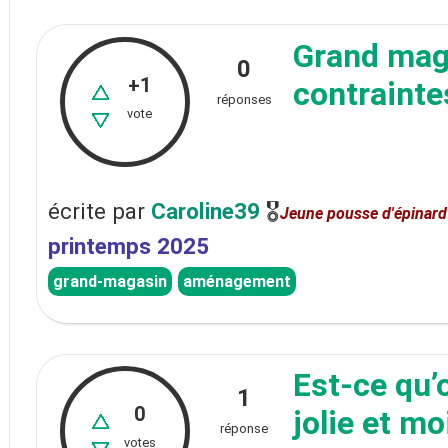
Grand mag
0
+1
contrainte
réponses
vote
écrite
par
Caroline39
🎖
Jeune pousse d'épinard
printemps 2025
grand-magasin
aménagement
Est-ce qu’
1
0
jolie et mo
réponse
votes